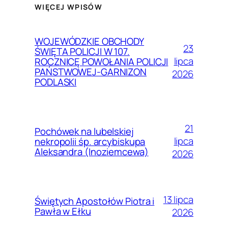
WIĘCEJ WPISÓW
WOJEWÓDZKIE OBCHODY
23
ŚWIĘTA POLICJI W 107.
lipca
ROCZNICĘ POWOŁANIA POLICJI
PAŃSTWOWEJ-GARNIZON
2026
PODLASKI
21
Pochówek na lubelskiej
lipca
nekropolii śp. arcybiskupa
Aleksandra (Inoziemcewa)
2026
13 lipca
Świętych Apostołów Piotra i
Pawła w Ełku
2026