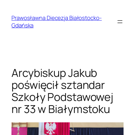
Przejdź
do
Prawosławna Diecezja Białostocko-
treści
Gdańska
Arcybiskup Jakub
poświęcił sztandar
Szkoły Podstawowej
nr 33 w Białymstoku