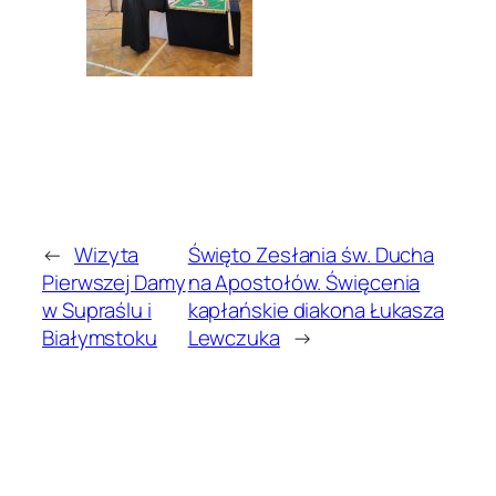
←
Wizyta
Święto Zesłania św. Ducha
Pierwszej Damy
na Apostołów. Święcenia
w Supraślu i
kapłańskie diakona Łukasza
Białymstoku
Lewczuka
→