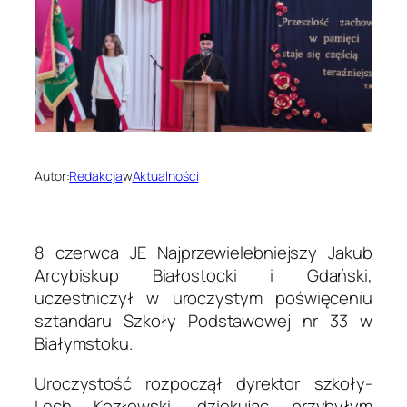
Autor:
Redakcja
w
Aktualności
8 czerwca JE Najprzewielebniejszy Jakub
Arcybiskup Białostocki i Gdański,
uczestniczył w uroczystym poświęceniu
sztandaru Szkoły Podstawowej nr 33 w
Białymstoku.
Uroczystość rozpoczął dyrektor szkoły-
Lech Kozłowski, dziękując przybyłym