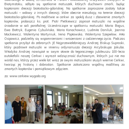
Białymstoku, odbyło się spotkanie matuszek, których duchowni zmarli, będąc
kapłanami diecezji białostocko-gdańskiej.
Na spotkanie zaproszone zostały także
matuszki – wdowy z innych diecezji, które obecnie mieszkają na terenie diecezji
białostocko-gdańskiej. Po modlitwie w cerkwi za spokój dusz i zbawienie zmarłych
kapłanów, proboszcz ks. prot. Piotr Pietkiewicz zaprosił matuszki na wspólne
śniadanie w sali parafialnej. Uczestniczące w spotkaniu matuszki: Maria Bogus,
Ewa Bołtryk, Eugenia Cybulińska, Maria Konachowicz, Ludmiła Daniluk, Joanna
Mackiewicz, Walentyna Martyniuk, Irena Popławska, Walentyna Szepielow, Ałła
Osipowicz, podzieliły się wspomnieniami i wrażeniami z codziennego życia. Podczas
spotkania przybył do zebranych JE Najprzewielebniejszy Andrzej Biskup Supraski,
który pozdrowił matuszki w imieniu ordynariusza diecezji Arcybiskupa Jakuba.
Władyka Andrzej nawiązał w swym słowie do tegorocznego jubileuszu 100-lecia
autokefalii naszej Cerkwi i wyraził wdzięczność duchownym, których już nie ma
wśród nas, którzy przez wiele lat wraz ze swymi matuszkami służyli wiernie Cerkwi,
tworząc jej historię i dobrostan. Spotkanie zakończono wspólną modlitwą za
zmarłych kapłanów i pamiątkowym zdjęciem.
za: www.cerkiew.wygoda.org