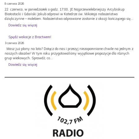
8 czerwca 2026
22 czerwca, w poniedziałek o godz. 17:00, JE Najprzewielebniejszy Arcybiskup
Białostocki i Gdański Jakub odprawi w Katedrze św. Mikołaja nabożeństwo
dziękczynne – molebien. Nabożeństwo odprawione zostanie z okazji kończącego się…
:
Dowiedz się więcej
Spotkanie
Arcybiskupa
Spędź wakacje z Bractwem!
Jakuba
3 czerwca 2026
z
katechetami
Masz już plany na lato? Dołącz do nas i przeżyj niezapomniane chwile na jednym z
naszych obozów! W tym roku przygotowaliśmy wyjątkowe propozycje dla różnych
grup wiekowych. Sprawdź, co…
:
Dowiedz się więcej
Spędź
wakacje
z
Bractwem!