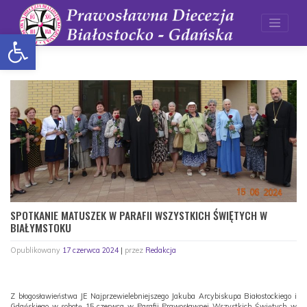
Skip
to
content
Otwórz pasek narzędzi
SPOTKANIE MATUSZEK W PARAFII WSZYSTKICH ŚWIĘTYCH W
BIAŁYMSTOKU
Opublikowany
17 czerwca 2024
|
przez
Redakcja
Z błogosławieństwa JE Najprzewielebniejszego Jakuba Arcybiskupa Białostockiego i
Gdańskiego w sobotę 15 czerwca w Parafii Prawosławnej Wszystkich Świętych w